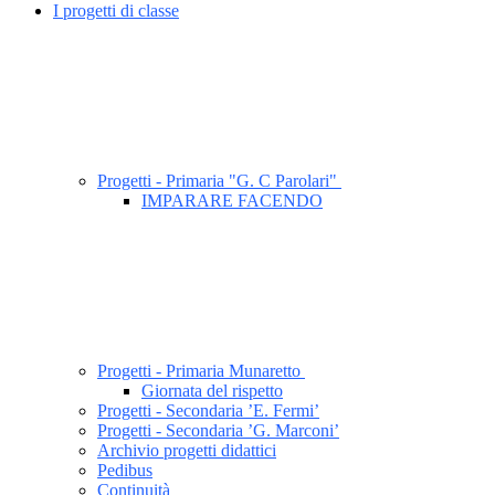
I progetti di classe
Progetti - Primaria "G. C Parolari"
IMPARARE FACENDO
Progetti - Primaria Munaretto
Giornata del rispetto
Progetti - Secondaria ’E. Fermi’
Progetti - Secondaria ’G. Marconi’
Archivio progetti didattici
Pedibus
Continuità