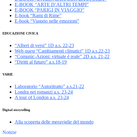
E-BOOK “ARTE D’ALTRI TEMPI”
E-BOOK “PARIGI IN VIAGGIO”
E-book “Rami di Rime”
E-book “Viaggio nelle emozioni”
EDUCAZIONE CIVICA
“Alberi di versi” 1D a.s. 22-23
Web quest “Cambiamenti climatici” 1D a.s.22-23
“Comunic-Azioni: virtuale è reale” 2D a.s. 21-22
“Diritti al futuro” a.s.18-19
VARIE
Laboratorio “Autoritratto” a.s.21-22
Londra nei romanzi a.s. 23-24
A tour of London a.s. 23-24
Digital storytelling
Alla scoperta delle meraviglie del mondo
Notizie