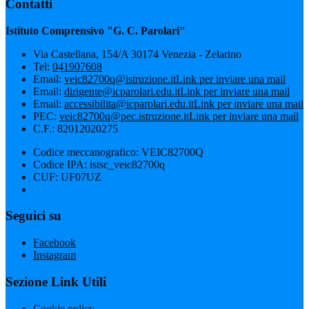
Contatti
Istituto Comprensivo "G. C. Parolari"
Via Castellana, 154/A 30174 Venezia - Zelarino
Tel:
041907608
Email:
veic82700q@istruzione.it
Link per inviare una mail
Email:
dirigente@icparolari.edu.it
Link per inviare una mail
Email:
accessibilita@icparolari.edu.it
Link per inviare una mail
PEC:
veic82700q@pec.istruzione.it
Link per inviare una mail
C.F.: 82012020275
Codice meccanografico: VEIC82700Q
Codice IPA: istsc_veic82700q
CUF: UF07UZ
Seguici su
Facebook
Instagram
Sezione Link Utili
Cookie policy