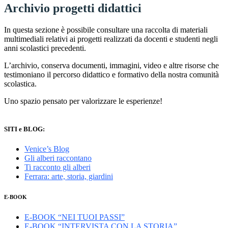
Archivio progetti didattici
In questa sezione è possibile consultare una raccolta di materiali
multimediali relativi ai progetti realizzati da docenti e studenti negli
anni scolastici precedenti.
L’archivio, conserva documenti, immagini, video e altre risorse che
testimoniano il percorso didattico e formativo della nostra comunità
scolastica.
Uno spazio pensato per valorizzare le esperienze!
SITI e BLOG:
Venice’s Blog
Gli alberi raccontano
Ti racconto gli alberi
Ferrara: arte, storia, giardini
E-BOOK
E-BOOK “NEI TUOI PASSI”
E-BOOK “INTERVISTA CON LA STORIA”