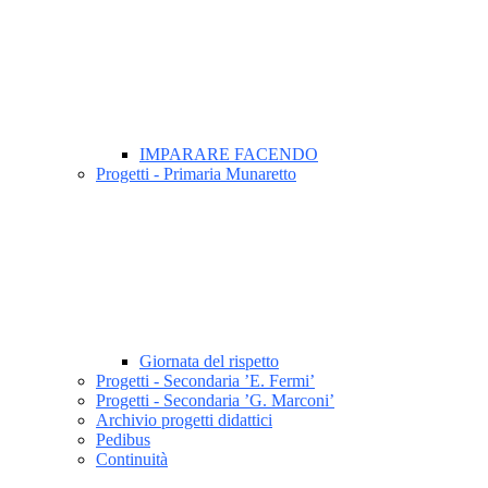
IMPARARE FACENDO
Progetti - Primaria Munaretto
Giornata del rispetto
Progetti - Secondaria ’E. Fermi’
Progetti - Secondaria ’G. Marconi’
Archivio progetti didattici
Pedibus
Continuità