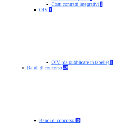
Costi contratti integrativi
1
OIV
1
OIV (da pubblicare in tabelle)
1
Bandi di concorso
48
Bandi di concorso
48