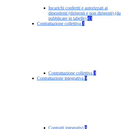
Incarichi conferiti e autorizzati ai
dipendenti (dirigenti e non dirigenti) (da
pubblicare in tabelle)
43
Contrattazione collettiva
3
Contrattazione collettiva
3
Contrattazione integrativa
9
Contratti integrativi
8