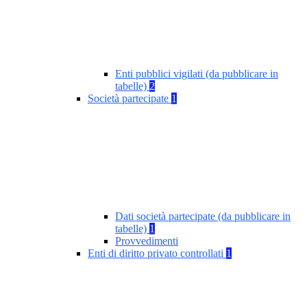
Enti pubblici vigilati (da pubblicare in
tabelle)
2
Società partecipate
1
Dati società partecipate (da pubblicare in
tabelle)
1
Provvedimenti
Enti di diritto privato controllati
1