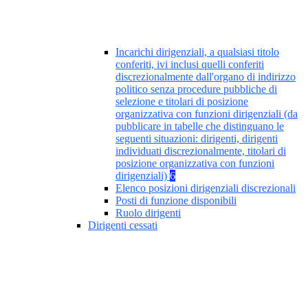
Incarichi dirigenziali, a qualsiasi titolo
conferiti, ivi inclusi quelli conferiti
discrezionalmente dall'organo di indirizzo
politico senza procedure pubbliche di
selezione e titolari di posizione
organizzativa con funzioni dirigenziali (da
pubblicare in tabelle che distinguano le
seguenti situazioni: dirigenti, dirigenti
individuati discrezionalmente, titolari di
posizione organizzativa con funzioni
dirigenziali)
6
Elenco posizioni dirigenziali discrezionali
Posti di funzione disponibili
Ruolo dirigenti
Dirigenti cessati