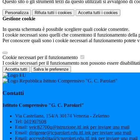
Questo sito o gli strumenti terzi da questo utilizzati si avvalgono di coo
Personalizza
Rifiuta tutti
i cookies
Accetta tutti
i cookies
Gestione cookie
In questa schermata è possibile scegliere quali cookie consentire.
I cookie necessari sono quelli che consentono il funzionamento della pi
Per conoscere quali sono i cookie necessari al funzionamento potete v
Cookie necessari per il funzionamento
I cookie necessari per il funzionamento non possono essere disabilitati.
Accetta tutti
Salva le preferenze
Istituto Comprensivo "G. C. Parolari"
Contatti
Istituto Comprensivo "G. C. Parolari"
Via Castellana, 154/A 30174 Venezia - Zelarino
Tel:
041907608
Email:
veic82700q@istruzione.it
Link per inviare una mail
Email:
dirigente@icparolari.edu.it
Link per inviare una mail
Email:
accessibilita@icparolari.edu.it
Link per inviare una mail