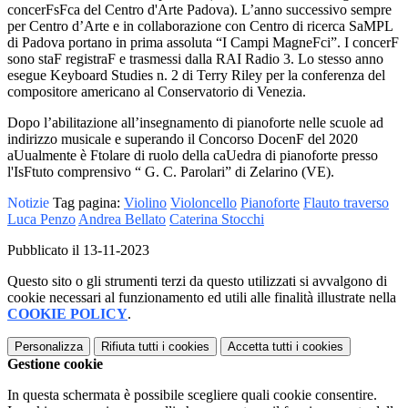
concerFsFca del Centro d'Arte Padova). L’anno successivo sempre
per Centro d’Arte e in collaborazione con Centro di ricerca SaMPL
di Padova portano in prima assoluta “I Campi MagneFci”. I concerF
sono staF registraF e trasmessi dalla RAI Radio 3. Lo stesso anno
esegue Keyboard Studies n. 2 di Terry Riley per la conferenza del
compositore americano al Conservatorio di Venezia.
Dopo l’abilitazione all’insegnamento di pianoforte nelle scuole ad
indirizzo musicale e superando il Concorso DocenF del 2020
aUualmente è Ftolare di ruolo della caUedra di pianoforte presso
l'IsFtuto comprensivo “ G. C. Parolari” di Zelarino (VE).
Notizie
Tag pagina:
Violino
Violoncello
Pianoforte
Flauto traverso
Luca Penzo
Andrea Bellato
Caterina Stocchi
Pubblicato il 13-11-2023
Questo sito o gli strumenti terzi da questo utilizzati si avvalgono di
cookie necessari al funzionamento ed utili alle finalità illustrate nella
COOKIE POLICY
.
Personalizza
Rifiuta tutti
i cookies
Accetta tutti
i cookies
Gestione cookie
In questa schermata è possibile scegliere quali cookie consentire.