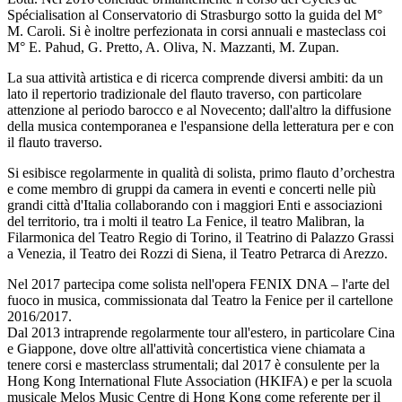
Spécialisation al Conservatorio di Strasburgo sotto la guida del M°
M. Caroli. Si è inoltre perfezionata in corsi annuali e masteclass coi
M° E. Pahud, G. Pretto, A. Oliva, N. Mazzanti, M. Zupan.
La sua attività artistica e di ricerca comprende diversi ambiti: da un
lato il repertorio tradizionale del flauto traverso, con particolare
attenzione al periodo barocco e al Novecento; dall'altro la diffusione
della musica contemporanea e l'espansione della letteratura per e con
il flauto traverso.
Si esibisce regolarmente in qualità di solista, primo flauto d’orchestra
e come membro di gruppi da camera in eventi e concerti nelle più
grandi città d'Italia collaborando con i maggiori Enti e associazioni
del territorio, tra i molti il teatro La Fenice, il teatro Malibran, la
Filarmonica del Teatro Regio di Torino, il Teatrino di Palazzo Grassi
a Venezia, il Teatro dei Rozzi di Siena, il Teatro Petrarca di Arezzo.
Nel 2017 partecipa come solista nell'opera FENIX DNA – l'arte del
fuoco in musica, commissionata dal Teatro la Fenice per il cartellone
2016/2017.
Dal 2013 intraprende regolarmente tour all'estero, in particolare Cina
e Giappone, dove oltre all'attività concertistica viene chiamata a
tenere corsi e masterclass strumentali; dal 2017 è consulente per la
Hong Kong International Flute Association (HKIFA) e per la scuola
musicale Melos Music Centre di Hong Kong come referente per il