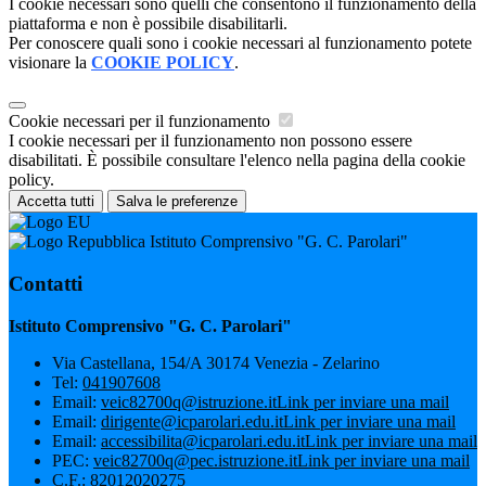
I cookie necessari sono quelli che consentono il funzionamento della
piattaforma e non è possibile disabilitarli.
Per conoscere quali sono i cookie necessari al funzionamento potete
visionare la
COOKIE POLICY
.
Cookie necessari per il funzionamento
I cookie necessari per il funzionamento non possono essere
disabilitati. È possibile consultare l'elenco nella pagina della cookie
policy.
Accetta tutti
Salva le preferenze
Istituto Comprensivo "G. C. Parolari"
Contatti
Istituto Comprensivo "G. C. Parolari"
Via Castellana, 154/A 30174 Venezia - Zelarino
Tel:
041907608
Email:
veic82700q@istruzione.it
Link per inviare una mail
Email:
dirigente@icparolari.edu.it
Link per inviare una mail
Email:
accessibilita@icparolari.edu.it
Link per inviare una mail
PEC:
veic82700q@pec.istruzione.it
Link per inviare una mail
C.F.: 82012020275