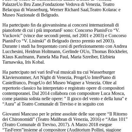
PalazzeUo Bru Zane,Fondazione Vedova di Venezia, Teatro
Belacqua di Wasserburg, Werner Richard Saal,Teatro Kolarac e
Museo Nazionale di Belgrado.
Ha partecipato ﬁn da giovanissima ai concorsi internazionali di
pianoforte di cui i più importanF sono: Concorso PianisFco “V.
Vuckovic” (vince due secondi premi, nel 2001 e 2003) e Concorso
PianisFco “V. Lisinski” di Belgrado (terzo premio nel 2003).
Durante i studi ha frequentato corsi di perfezionamento con Andrea
Lucchesini, Heidrun Holtmann, Gerlinde OUo, Thomas Böckheler,
Klaus Kaufmann, Pamela Mia Paul, Maria Szreiber, Elzbieta
Tarnawska, Iris Kobal.
Ha partecipato nei vari fesFval musicali tra cui Wasserburger
Klaviersommer, Art Night di Venezia, ProgeUo InterPiano di
Castelfranco, ProgeUo del Museo Wagner a Venezia. Oltre al
repertorio classico ha interpretato e registrato opere di compositori
contemporanei. Dal 2014 collabora con compositore Luca Mosca,
come pianista solista nelle opere: '' Il gioco del vento e della luna'' e
“Aura” al Teatro Comunale di Treviso e in seguito con
Giovanni Mancuso per le prime assolute delle sue opere “Il Ritorno
dei Chironomidi” (Teatro Malibran di Venezia, 2016) e “Atlas 101”
(Teatro Comunale di Treviso, 2017). A Marzo 2018 esegue
“TasFeren”insieme al compositore (Auditorium Pollini, stagione