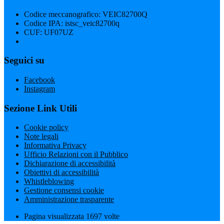
Codice meccanografico: VEIC82700Q
Codice IPA: istsc_veic82700q
CUF: UF07UZ
Seguici su
Facebook
Instagram
Sezione Link Utili
Cookie policy
Note legali
Informativa Privacy
Ufficio Relazioni con il Pubblico
Dichiarazione di accessibilità
Obiettivi di accessibilità
Whistleblowing
Gestione consensi cookie
Amministrazione trasparente
Pagina visualizzata
1697
volte