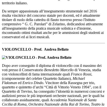
territorio italiano.
Da sempre appassionata all’insegnamento strumentale nel 2016
risulta vincitrice del concorso statale per docenti, ed è attualmente
titolare di ruolo della cattedra di flauto traverso presso l'Istituto
comprensivo “ G. C. Parolari” di Zelarino, dedicandosi attivamente
all'insegnamento della pratica musicale solistica e d'insieme,
riscontrando ottimi risultati anche per le ammissioni degli studenti ai
conservatori ed ai licei musicali.
VIOLONCELLO - Prof. Andrea Bellato
Dopo aver conseguito il diploma di violoncello con il massimo dei
voti presso il Conservatorio
Benedetto Marcello
di Venezia, studia
con violoncellisti di fama internazionale quali
Franco Rossi
,
(componenente del celebre Quartetto Italiano),
Michael
Flaksman
ed
Enrico Dindo
. Vincitore della Rassegna per trio,
quartetto e quintetto d’archi “Città di Vittorio Veneto 1994”, con il
Quartetto di Treviso, ha conseguito l’idoneità in numerosi concorsi e
audizioni presso le più importanti orchestre nazionali, per le quali ha
collaborato assiduamente, quali
Accademia Nazionale di Santa
Cecilia di Roma
,
Orchestra Nazionale
della Rai di Torino
,
Teatro la