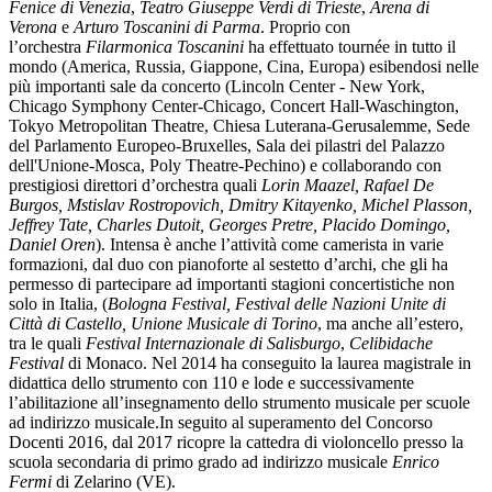
Fenice di Venezia
,
Teatro Giuseppe Verdi di Trieste
,
Arena di
Verona
e
Arturo Toscanini di Parma
. Proprio con
l’orchestra
Filarmonica Toscanini
ha effettuato tournée in tutto il
mondo (America, Russia, Giappone, Cina, Europa) esibendosi nelle
più importanti sale da concerto (Lincoln Center - New York,
Chicago Symphony Center-Chicago, Concert Hall-Waschington,
Tokyo Metropolitan Theatre, Chiesa Luterana-Gerusalemme, Sede
del Parlamento Europeo-Bruxelles, Sala dei pilastri del Palazzo
dell'Unione-Mosca, Poly Theatre-Pechino) e collaborando con
prestigiosi direttori d’orchestra quali
Lorin Maazel, Rafael De
Burgos, Mstislav Rostropovich, Dmitry Kitayenko, Michel Plasson,
Jeffrey Tate, Charles Dutoit, Georges Pretre, Placido Domingo,
Daniel Oren
). Intensa è anche l’attività come camerista in varie
formazioni, dal duo con pianoforte al sestetto d’archi, che gli ha
permesso di partecipare ad importanti stagioni concertistiche non
solo in Italia, (
Bologna Festival, Festival delle Nazioni Unite di
Città di Castello, Unione Musicale di Torino
, ma anche all’estero,
tra le quali
Festival Internazionale di Salisburgo
,
Celibidache
Festival
di Monaco. Nel 2014 ha conseguito la laurea magistrale in
didattica dello strumento con 110 e lode e successivamente
l’abilitazione all’insegnamento dello strumento musicale per scuole
ad indirizzo musicale.In seguito al superamento del Concorso
Docenti 2016, dal 2017 ricopre la cattedra di violoncello presso la
scuola secondaria di primo grado ad indirizzo musicale
Enrico
Fermi
di Zelarino (VE).