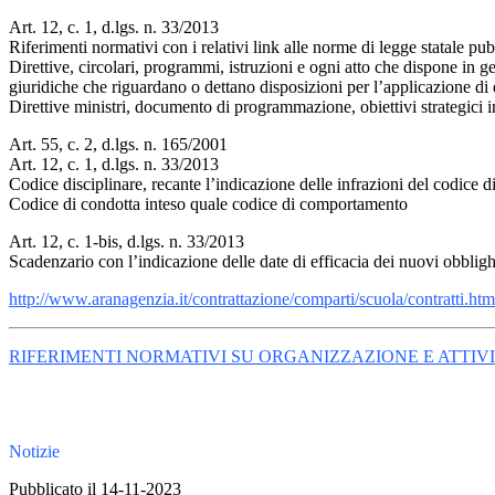
Art. 12, c. 1, d.lgs. n. 33/2013
Riferimenti normativi con i relativi link alle norme di legge statale pu
Direttive, circolari, programmi, istruzioni e ogni atto che dispone in g
giuridiche che riguardano o dettano disposizioni per l’applicazione di 
Direttive ministri, documento di programmazione, obiettivi strategici 
Art. 55, c. 2, d.lgs. n. 165/2001
Art. 12, c. 1, d.lgs. n. 33/2013
Codice disciplinare, recante l’indicazione delle infrazioni del codice dis
Codice di condotta inteso quale codice di comportamento
Art. 12, c. 1-bis, d.lgs. n. 33/2013
Scadenzario con l’indicazione delle date di efficacia dei nuovi obbli
http://www.aranagenzia.it/contrattazione/comparti/scuola/contratti.htm
RIFERIMENTI NORMATIVI SU ORGANIZZAZIONE E ATTIVITA (
Notizie
Pubblicato il 14-11-2023