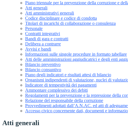
Piano triennale per la prevenzione della corruzione e dell
Atti generali
Atti amministrativi generali
Codice disciplinare e codice di condotta
Titolari di incarichi di collaborazione o consulenza
Personale
Contratti integrativi
Bandi di gara e contratti
Delibera a contrarre
Avvisi e bandi
Informazioni sulle singole procedure in formato tabellare
Atti delle amministrazioni aggiudicatrici e degli enti agg
Bilancio preventivo
Bilancio consuntivo
Piano degli indicatori e risultati attesi di bilancio
Organismi indipendenti di valutazione, nuclei di valutazi
Indicatore di tempestività dei pagamenti
Ammontare complessivo dei debiti
Regolamenti per la prevenzione e la repressione della corr
Relazione del responsabile della corruzione
Provvedimenti adottati dall’A.N.AC. ed atti di adeguame
Accesso civico concernente dati, documenti e informazion
Atti generali