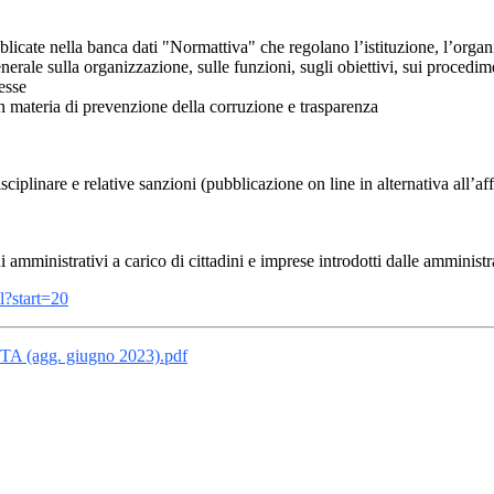
bblicate nella banca dati "Normattiva" che regolano l’istituzione, l’organ
enerale sulla organizzazione, sulle funzioni, sugli obiettivi, sui procedi
esse
in materia di prevenzione della corruzione e trasparenza
ciplinare e relative sanzioni (pubblicazione on line in alternativa all’affi
ghi amministrativi a carico di cittadini e imprese introdotti dalle ammi
l?start=20
agg. giugno 2023).pdf