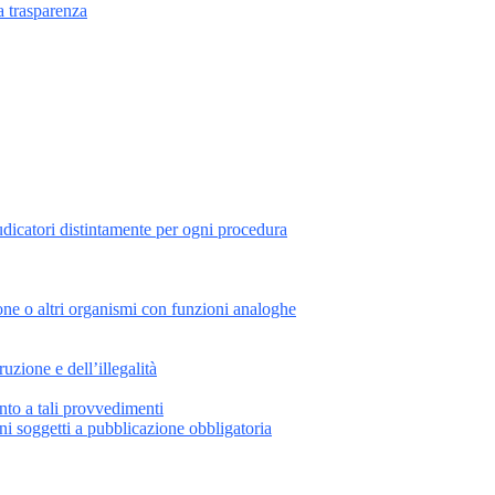
a trasparenza
iudicatori distintamente per ogni procedura
one o altri organismi con funzioni analoghe
uzione e dell’illegalità
nto a tali provvedimenti
i soggetti a pubblicazione obbligatoria