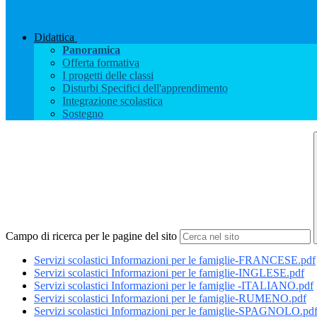
Didattica
Panoramica
Offerta formativa
I progetti delle classi
Disturbi Specifici dell'apprendimento
Integrazione scolastica
Sostegno
Campo di ricerca per le pagine del sito
Servizi scolastici Informazioni per le famiglie-FRANCESE.pdf
Servizi scolastici Informazioni per le famiglie-INGLESE.pdf
Servizi scolastici Informazioni per le famiglie -ITALIANO.pdf
Servizi scolastici Informazioni per le famiglie-RUMENO.pdf
Servizi scolastici Informazioni per le famiglie-SPAGNOLO.pd