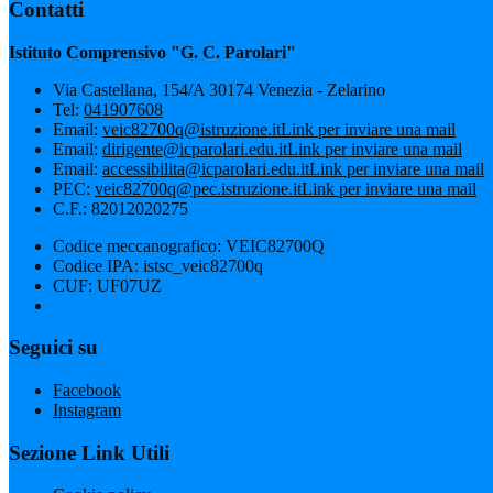
Contatti
Istituto Comprensivo "G. C. Parolari"
Via Castellana, 154/A 30174 Venezia - Zelarino
Tel:
041907608
Email:
veic82700q@istruzione.it
Link per inviare una mail
Email:
dirigente@icparolari.edu.it
Link per inviare una mail
Email:
accessibilita@icparolari.edu.it
Link per inviare una mail
PEC:
veic82700q@pec.istruzione.it
Link per inviare una mail
C.F.: 82012020275
Codice meccanografico: VEIC82700Q
Codice IPA: istsc_veic82700q
CUF: UF07UZ
Seguici su
Facebook
Instagram
Sezione Link Utili