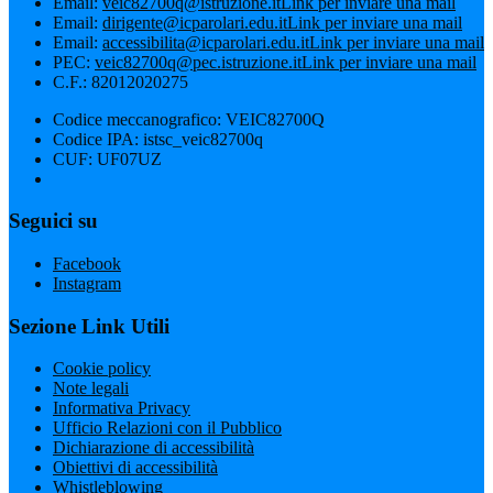
Email:
veic82700q@istruzione.it
Link per inviare una mail
Email:
dirigente@icparolari.edu.it
Link per inviare una mail
Email:
accessibilita@icparolari.edu.it
Link per inviare una mail
PEC:
veic82700q@pec.istruzione.it
Link per inviare una mail
C.F.: 82012020275
Codice meccanografico: VEIC82700Q
Codice IPA: istsc_veic82700q
CUF: UF07UZ
Seguici su
Facebook
Instagram
Sezione Link Utili
Cookie policy
Note legali
Informativa Privacy
Ufficio Relazioni con il Pubblico
Dichiarazione di accessibilità
Obiettivi di accessibilità
Whistleblowing