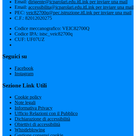
Email:
dirigente@icparolari.edu.it
Link per inviare una mail
Email:
accessibilita@icparolari.edu.it
Link per inviare una mail
PEC:
veic82700q@pec.istruzione.it
Link per inviare una mail
C.F.: 82012020275
Codice meccanografico: VEIC82700Q
Codice IPA: istsc_veic82700q
CUF: UF07UZ
Seguici su
Facebook
Instagram
Sezione Link Utili
Cookie policy
Note legali
Informativa Privacy
Ufficio Relazioni con il Pubblico
Dichiarazione di accessibilità
Obiettivi di accessibilità
Whistleblowing
Gestione consensi cookie