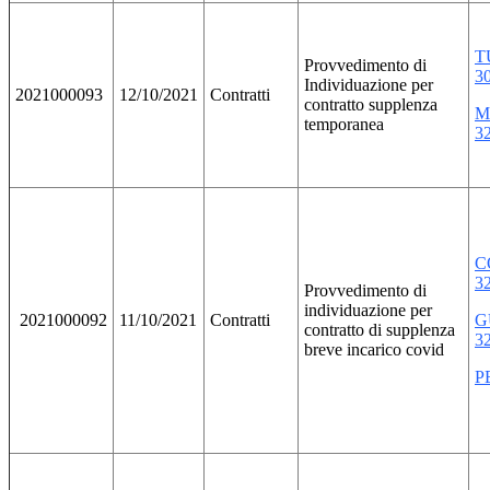
T
Provvedimento di
3
Individuazione per
2021000093
12/10/2021
Contratti
contratto supplenza
M
temporanea
3
C
3
Provvedimento di
individuazione per
2021000092
11/10/2021
Contratti
G
contratto di supplenza
3
breve incarico covid
P