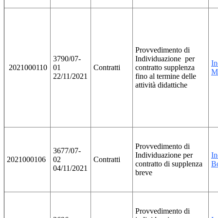
Provvedimento di
3790/07-
Individuazione per
In
2021000110
01
Contratti
contratto supplenza
M
22/11/2021
fino al termine delle
attività didattiche
Provvedimento di
3677/07-
Individuazione per
In
2021000106
02
Contratti
contratto di supplenza
Bo
04/11/2021
breve
Provvedimento di