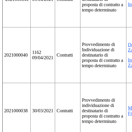
In
proposta di contratto a
tempo determinato
Provvedimento di
D
Individuazione di
Za
1162
2021000040
Contratti
destinatario di
09/04/2021
In
proposta di contratto a
Za
tempo determinato
Provvedimento di
individuazione di
M
2021000038
30/03/2021
Contratti
destinatario di
Fr
proposta di contratto a
tempo determinato