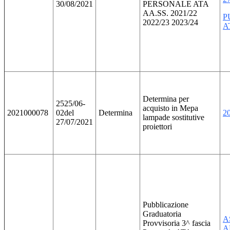
30/08/2021
PERSONALE ATA
AA.SS. 2021/22
P
2022/23 2023/24
A
Determina per
2525/06-
acquisto in Mepa
2021000078
02del
Determina
2
lampade sostitutive
27/07/2021
proiettori
Pubblicazione
Graduatoria
A
Provvisoria 3^ fascia
A