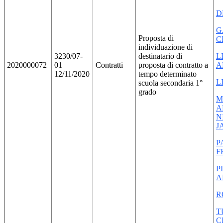
D
G
Proposta di
C
individuazione di
3230/07-
destinatario di
L
2020000072
01
Contratti
proposta di contratto a
A
12/11/2020
tempo determinato
L
scuola secondaria 1°
grado
M
A
N
J
P
F
P
A
R
T
C