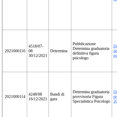
Pubblicazione
4518/07-
De
Determina graduatoria
2021000116
08
Determina
de
definitiva figura
30/12/2021
ps
psicologo
Determina graduatoria
De
4248/08
Bandi di
2021000114
provvisoria Figura
pr
16/12/2021
gara
Specialistica Psicologo
2