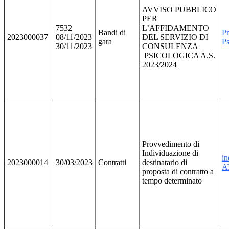
AVVISO PUBBLICO
PER
7532
L’AFFIDAMENTO
Bandi di
P
2023000037
08/11/2023
DEL SERVIZIO DI
gara
Ps
30/11/2023
CONSULENZA
PSICOLOGICA A.S.
2023/2024
Provvedimento di
Individuazione di
in
2023000014
30/03/2023
Contratti
destinatario di
A
proposta di contratto a
tempo determinato