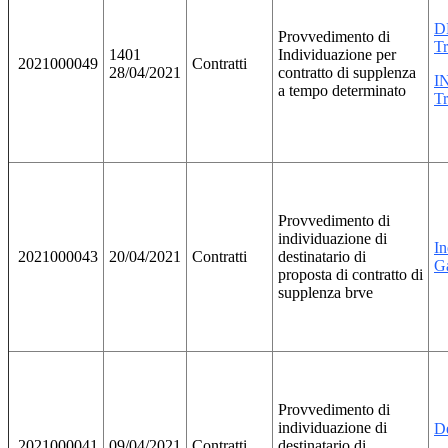
D
Provvedimento di
Tr
1401
Individuazione per
2021000049
Contratti
28/04/2021
contratto di supplenza
I
a tempo determinato
Tr
Provvedimento di
individuazione di
In
2021000043
20/04/2021
Contratti
destinatario di
Ga
proposta di contratto di
supplenza brve
Provvedimento di
individuazione di
De
2021000041
09/04/2021
Contratti
destinatario di