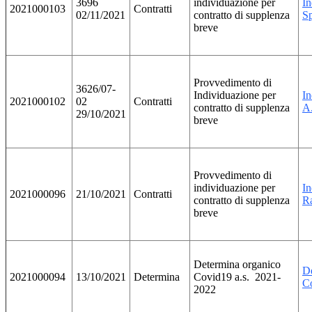
3696
individuazione per
In
2021000103
Contratti
02/11/2021
contratto di supplenza
Sp
breve
Provvedimento di
3626/07-
Individuazione per
I
2021000102
02
Contratti
contratto di supplenza
A.
29/10/2021
breve
Provvedimento di
individuazione per
In
2021000096
21/10/2021
Contratti
contratto di supplenza
Ra
breve
Determina organico
D
2021000094
13/10/2021
Determina
Covid19 a.s. 2021-
Co
2022