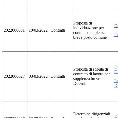
Proposta di
De
individuazione per
2022000031
10/03/2022
Contratti
contratto supplenza
In
breve posto comune
De
Proposta di stipula di
D
contratto di lavoro per
2022000027
03/03/2022
Contratti
supplenza breve
In
Docenti
Do
Determine dirigenziali
De