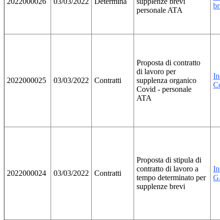
2022000026
03/03/2022
Determina
supplenze brevi
br
personale ATA
Proposta di contratto
di lavoro per
In
2022000025
03/03/2022
Contratti
supplenza organico
C
Covid - personale
ATA
Proposta di stipula di
contratto di lavoro a
In
2022000024
03/03/2022
Contratti
tempo determinato per
G.
supplenze brevi