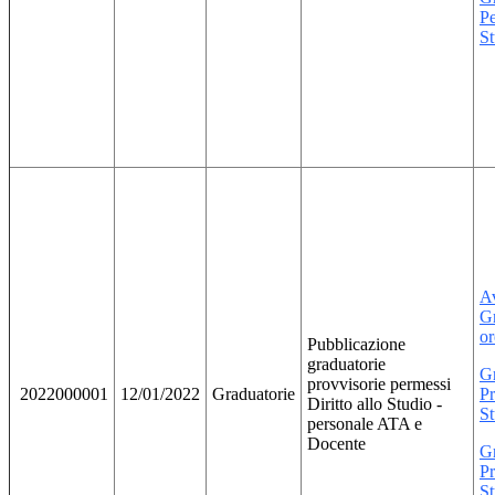
Pe
S
Av
Gr
or
Pubblicazione
graduatorie
Gr
provvisorie permessi
2022000001
12/01/2022
Graduatorie
Pr
Diritto allo Studio -
S
personale ATA e
Docente
Gr
Pr
S