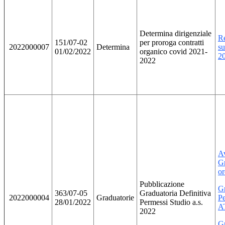
Determina dirigenziale
Re
151/07-02
per proroga contratti
2022000007
Determina
su
01/02/2022
organico covid 2021-
2
2022
Av
Gr
or
Pubblicazione
Gr
363/07-05
Graduatoria Definitiva
2022000004
Graduatorie
Pe
28/01/2022
Permessi Studio a.s.
A
2022
Gr