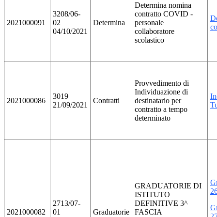
Determina nomina
3208/06-
contratto COVID -
De
2021000091
02
Determina
personale
c
04/10/2021
collaboratore
scolastico
Provvedimento di
Individuazione di
3019
In
2021000086
Contratti
destinatario per
21/09/2021
Tu
contratto a tempo
determinato
Gr
GRADUATORIE DI
2
ISTITUTO
2713/07-
DEFINITIVE 3^
Gr
2021000082
01
Graduatorie
FASCIA
2