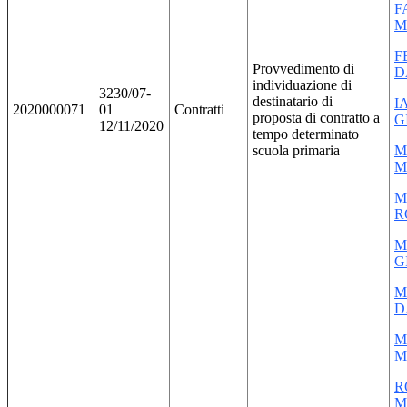
F
M
F
Provvedimento di
D
individuazione di
3230/07-
destinatario di
I
2020000071
01
Contratti
proposta di contratto a
G
12/11/2020
tempo determinato
scuola primaria
M
M
M
R
M
G
M
D
M
M
R
M