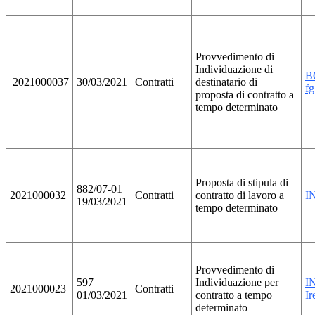
Provvedimento di
Individuazione di
B
2021000037
30/03/2021
Contratti
destinatario di
fg
proposta di contratto a
tempo determinato
Proposta di stipula di
882/07-01
2021000032
Contratti
contratto di lavoro a
IN
19/03/2021
tempo determinato
Provvedimento di
597
Individuazione per
IN
2021000023
Contratti
01/03/2021
contratto a tempo
Ir
determinato