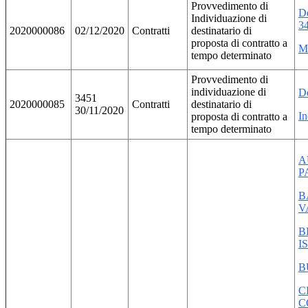
Provvedimento di
D
Individuazione di
3
2020000086
02/12/2020
Contratti
destinatario di
proposta di contratto a
M
tempo determinato
Provvedimento di
individuazione di
D
3451
2020000085
Contratti
destinatario di
30/11/2020
In
proposta di contratto a
tempo determinato
A
P
B
V
B
I
B
C
C