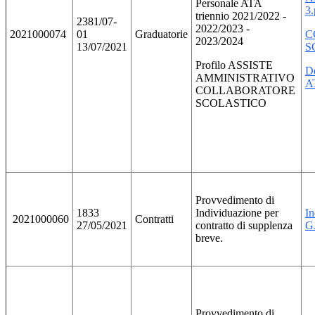
Personale ATA
3.
triennio 2021/2022 -
2381/07-
2022/2023 -
2021000074
01
Graduatorie
C
2023/2024
13/07/2021
S
Profilo ASSISTE
De
AMMINISTRATIVO
A
COLLABORATORE
SCOLASTICO
Provvedimento di
1833
Individuazione per
In
2021000060
Contratti
27/05/2021
contratto di supplenza
G
breve.
Provvedimento di