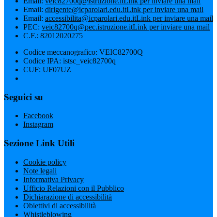
Email:
veic82700q@istruzione.it
Link per inviare una mail
Email:
dirigente@icparolari.edu.it
Link per inviare una mail
Email:
accessibilita@icparolari.edu.it
Link per inviare una mail
PEC:
veic82700q@pec.istruzione.it
Link per inviare una mail
C.F.: 82012020275
Codice meccanografico: VEIC82700Q
Codice IPA: istsc_veic82700q
CUF: UF07UZ
Seguici su
Facebook
Instagram
Sezione Link Utili
Cookie policy
Note legali
Informativa Privacy
Ufficio Relazioni con il Pubblico
Dichiarazione di accessibilità
Obiettivi di accessibilità
Whistleblowing