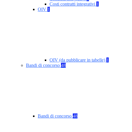
Costi contratti integrativi
1
OIV
1
OIV (da pubblicare in tabelle)
1
Bandi di concorso
48
Bandi di concorso
48