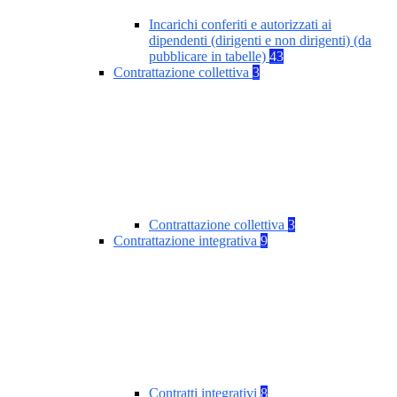
Incarichi conferiti e autorizzati ai
dipendenti (dirigenti e non dirigenti) (da
pubblicare in tabelle)
43
Contrattazione collettiva
3
Contrattazione collettiva
3
Contrattazione integrativa
9
Contratti integrativi
8