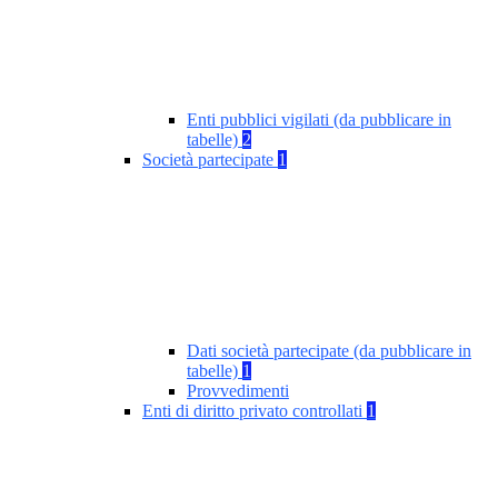
Enti pubblici vigilati (da pubblicare in
tabelle)
2
Società partecipate
1
Dati società partecipate (da pubblicare in
tabelle)
1
Provvedimenti
Enti di diritto privato controllati
1