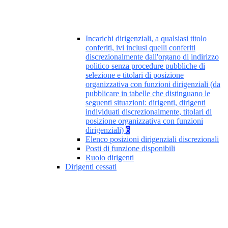
Incarichi dirigenziali, a qualsiasi titolo
conferiti, ivi inclusi quelli conferiti
discrezionalmente dall'organo di indirizzo
politico senza procedure pubbliche di
selezione e titolari di posizione
organizzativa con funzioni dirigenziali (da
pubblicare in tabelle che distinguano le
seguenti situazioni: dirigenti, dirigenti
individuati discrezionalmente, titolari di
posizione organizzativa con funzioni
dirigenziali)
6
Elenco posizioni dirigenziali discrezionali
Posti di funzione disponibili
Ruolo dirigenti
Dirigenti cessati