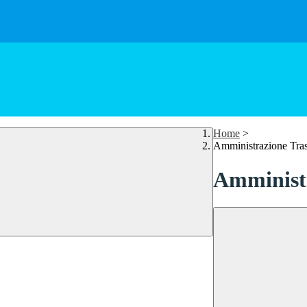
Home
>
Amministrazione Tra
Amministr