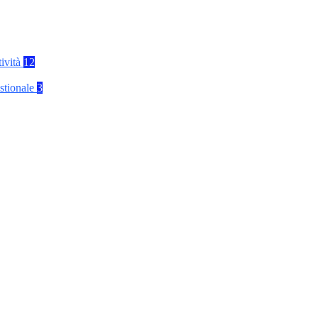
tività
12
stionale
3