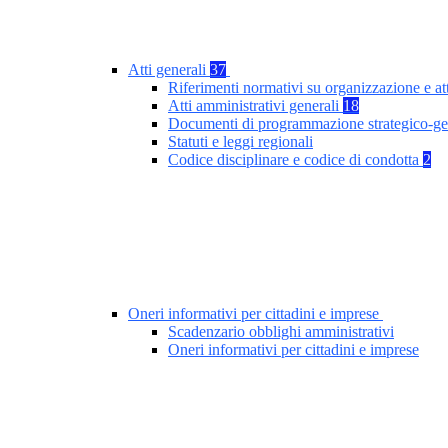
Atti generali
37
Riferimenti normativi su organizzazione e at
Atti amministrativi generali
18
Documenti di programmazione strategico-ge
Statuti e leggi regionali
Codice disciplinare e codice di condotta
2
Oneri informativi per cittadini e imprese
Scadenzario obblighi amministrativi
Oneri informativi per cittadini e imprese