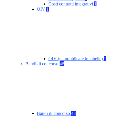
Costi contratti integrativi
1
OIV
1
OIV (da pubblicare in tabelle)
1
Bandi di concorso
48
Bandi di concorso
48