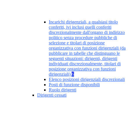
Incarichi dirigenziali, a qualsiasi titolo
conferiti, ivi inclusi quelli conferiti
discrezionalmente dall'organo di indirizzo
politico senza procedure pubbliche di
selezione e titolari di posizione
organizzativa con funzioni dirigenziali (da
pubblicare in tabelle che distinguano le
seguenti situazioni: dirigenti, dirigenti
individuati discrezionalmente, titolari di
posizione organizzativa con funzioni
dirigenziali)
6
Elenco posizioni dirigenziali discrezionali
Posti di funzione disponibili
Ruolo dirigenti
Dirigenti cessati