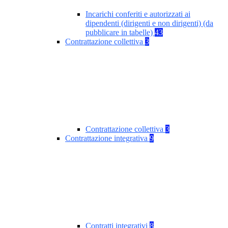
Incarichi conferiti e autorizzati ai
dipendenti (dirigenti e non dirigenti) (da
pubblicare in tabelle)
43
Contrattazione collettiva
3
Contrattazione collettiva
3
Contrattazione integrativa
9
Contratti integrativi
8