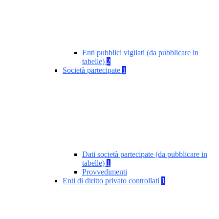
Enti pubblici vigilati (da pubblicare in
tabelle)
2
Società partecipate
1
Dati società partecipate (da pubblicare in
tabelle)
1
Provvedimenti
Enti di diritto privato controllati
1