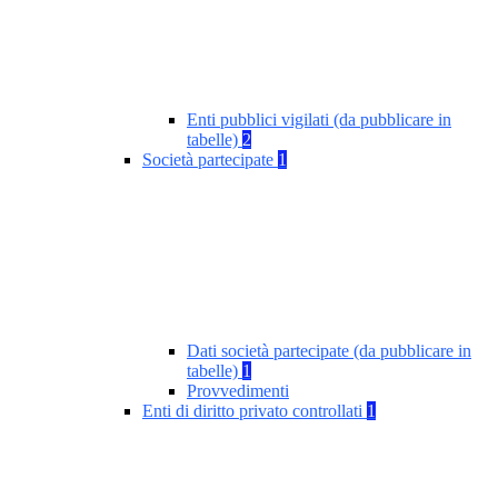
Enti pubblici vigilati (da pubblicare in
tabelle)
2
Società partecipate
1
Dati società partecipate (da pubblicare in
tabelle)
1
Provvedimenti
Enti di diritto privato controllati
1