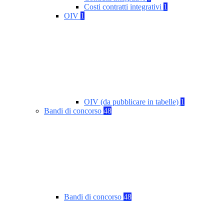
Costi contratti integrativi
1
OIV
1
OIV (da pubblicare in tabelle)
1
Bandi di concorso
48
Bandi di concorso
48