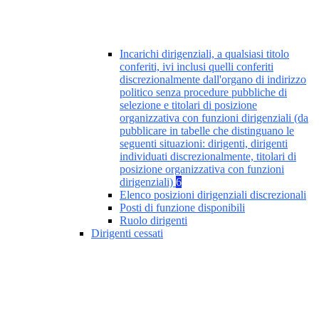
Incarichi dirigenziali, a qualsiasi titolo
conferiti, ivi inclusi quelli conferiti
discrezionalmente dall'organo di indirizzo
politico senza procedure pubbliche di
selezione e titolari di posizione
organizzativa con funzioni dirigenziali (da
pubblicare in tabelle che distinguano le
seguenti situazioni: dirigenti, dirigenti
individuati discrezionalmente, titolari di
posizione organizzativa con funzioni
dirigenziali)
6
Elenco posizioni dirigenziali discrezionali
Posti di funzione disponibili
Ruolo dirigenti
Dirigenti cessati