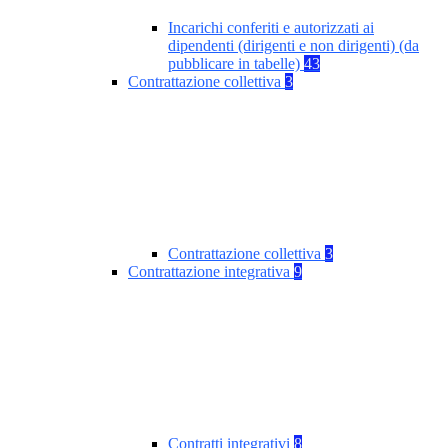
Incarichi conferiti e autorizzati ai
dipendenti (dirigenti e non dirigenti) (da
pubblicare in tabelle)
43
Contrattazione collettiva
3
Contrattazione collettiva
3
Contrattazione integrativa
9
Contratti integrativi
8