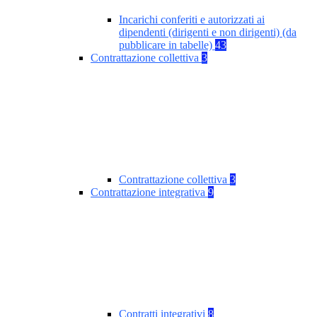
Incarichi conferiti e autorizzati ai
dipendenti (dirigenti e non dirigenti) (da
pubblicare in tabelle)
43
Contrattazione collettiva
3
Contrattazione collettiva
3
Contrattazione integrativa
9
Contratti integrativi
8