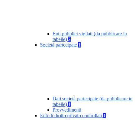
Enti pubblici vigilati (da pubblicare in
tabelle)
2
Società partecipate
1
Dati società partecipate (da pubblicare in
tabelle)
1
Provvedimenti
Enti di diritto privato controllati
1