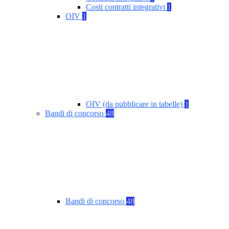
Costi contratti integrativi
1
OIV
1
OIV (da pubblicare in tabelle)
1
Bandi di concorso
48
Bandi di concorso
48