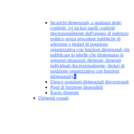
Incarichi dirigenziali, a qualsiasi titolo
conferiti, ivi inclusi quelli conferiti
discrezionalmente dall'organo di indirizzo
politico senza procedure pubbliche di
selezione e titolari di posizione
organizzativa con funzioni dirigenziali (da
pubblicare in tabelle che distinguano le
seguenti situazioni: dirigenti, dirigenti
individuati discrezionalmente, titolari di
posizione organizzativa con funzioni
dirigenziali)
6
Elenco posizioni dirigenziali discrezionali
Posti di funzione disponibili
Ruolo dirigenti
Dirigenti cessati