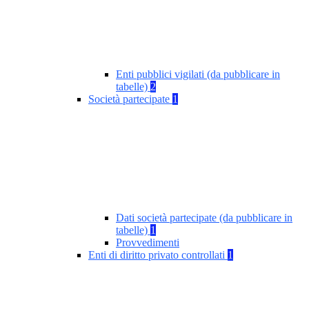
Enti pubblici vigilati (da pubblicare in
tabelle)
2
Società partecipate
1
Dati società partecipate (da pubblicare in
tabelle)
1
Provvedimenti
Enti di diritto privato controllati
1