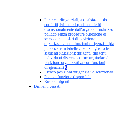
Incarichi dirigenziali, a qualsiasi titolo
conferiti, ivi inclusi quelli conferiti
discrezionalmente dall'organo di indirizzo
politico senza procedure pubbliche di
selezione e titolari di posizione
organizzativa con funzioni dirigenziali (da
pubblicare in tabelle che distinguano le
seguenti situazioni: dirigenti, dirigenti
individuati discrezionalmente, titolari di
posizione organizzativa con funzioni
dirigenziali)
6
Elenco posizioni dirigenziali discrezionali
Posti di funzione disponibili
Ruolo dirigenti
Dirigenti cessati