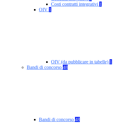
Costi contratti integrativi
1
OIV
1
OIV (da pubblicare in tabelle)
1
Bandi di concorso
48
Bandi di concorso
48