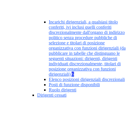
Incarichi dirigenziali, a qualsiasi titolo
conferiti, ivi inclusi quelli conferiti
discrezionalmente dall'organo di indirizzo
politico senza procedure pubbliche di
selezione e titolari di posizione
organizzativa con funzioni dirigenziali (da
pubblicare in tabelle che distinguano le
seguenti situazioni: dirigenti, dirigenti
individuati discrezionalmente, titolari di
posizione organizzativa con funzioni
dirigenziali)
6
Elenco posizioni dirigenziali discrezionali
Posti di funzione disponibili
Ruolo dirigenti
Dirigenti cessati