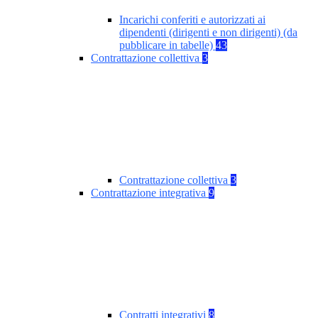
Incarichi conferiti e autorizzati ai
dipendenti (dirigenti e non dirigenti) (da
pubblicare in tabelle)
43
Contrattazione collettiva
3
Contrattazione collettiva
3
Contrattazione integrativa
9
Contratti integrativi
8