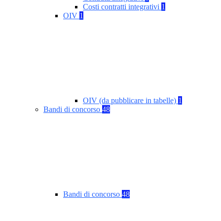
Costi contratti integrativi
1
OIV
1
OIV (da pubblicare in tabelle)
1
Bandi di concorso
48
Bandi di concorso
48