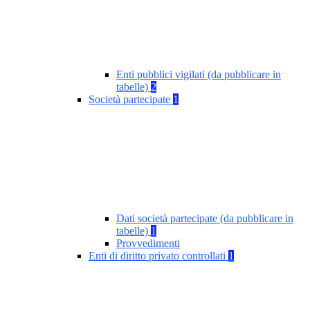
Enti pubblici vigilati (da pubblicare in
tabelle)
2
Società partecipate
1
Dati società partecipate (da pubblicare in
tabelle)
1
Provvedimenti
Enti di diritto privato controllati
1