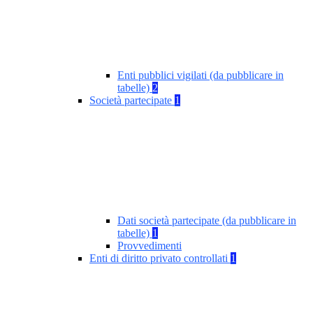
Enti pubblici vigilati (da pubblicare in
tabelle)
2
Società partecipate
1
Dati società partecipate (da pubblicare in
tabelle)
1
Provvedimenti
Enti di diritto privato controllati
1