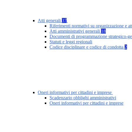
Atti generali
37
Riferimenti normativi su organizzazione e at
Atti amministrativi generali
18
Documenti di programmazione strategico-ge
Statuti e leggi regionali
Codice disciplinare e codice di condotta
2
Oneri informativi per cittadini e imprese
Scadenzario obblighi amministrativi
Oneri informativi per cittadini e imprese