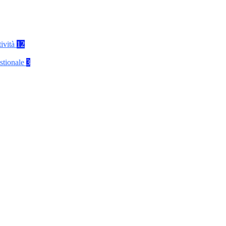
tività
12
stionale
3