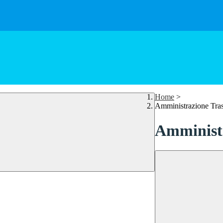
Home
>
Amministrazione Tra
Amministr