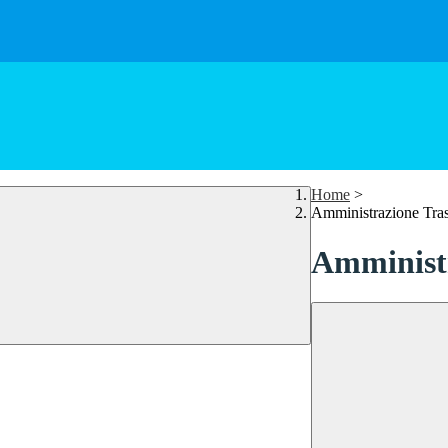
Home
>
Amministrazione Tra
Amministr