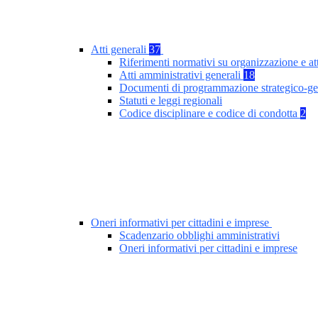
Atti generali
37
Riferimenti normativi su organizzazione e at
Atti amministrativi generali
18
Documenti di programmazione strategico-ge
Statuti e leggi regionali
Codice disciplinare e codice di condotta
2
Oneri informativi per cittadini e imprese
Scadenzario obblighi amministrativi
Oneri informativi per cittadini e imprese