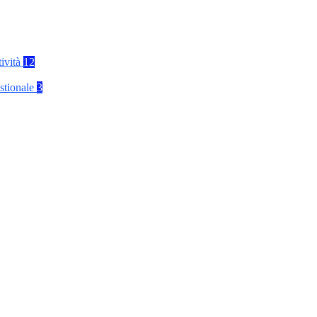
tività
12
stionale
3