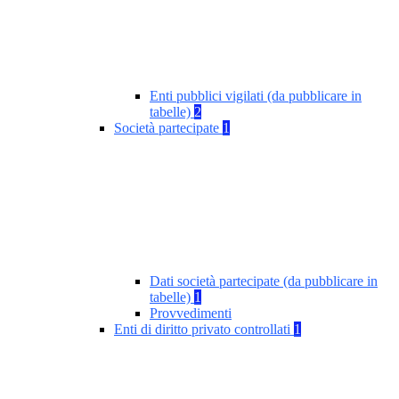
Enti pubblici vigilati (da pubblicare in
tabelle)
2
Società partecipate
1
Dati società partecipate (da pubblicare in
tabelle)
1
Provvedimenti
Enti di diritto privato controllati
1