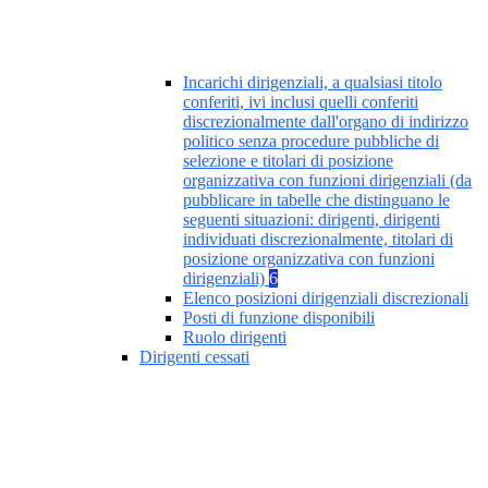
Incarichi dirigenziali, a qualsiasi titolo
conferiti, ivi inclusi quelli conferiti
discrezionalmente dall'organo di indirizzo
politico senza procedure pubbliche di
selezione e titolari di posizione
organizzativa con funzioni dirigenziali (da
pubblicare in tabelle che distinguano le
seguenti situazioni: dirigenti, dirigenti
individuati discrezionalmente, titolari di
posizione organizzativa con funzioni
dirigenziali)
6
Elenco posizioni dirigenziali discrezionali
Posti di funzione disponibili
Ruolo dirigenti
Dirigenti cessati