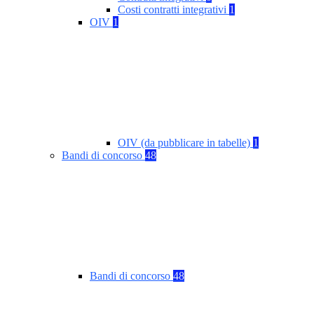
Costi contratti integrativi
1
OIV
1
OIV (da pubblicare in tabelle)
1
Bandi di concorso
48
Bandi di concorso
48