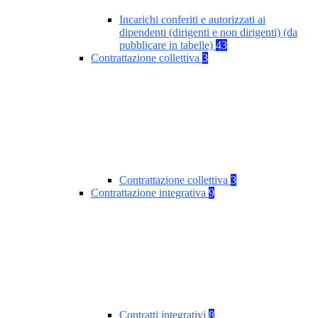
Incarichi conferiti e autorizzati ai
dipendenti (dirigenti e non dirigenti) (da
pubblicare in tabelle)
43
Contrattazione collettiva
3
Contrattazione collettiva
3
Contrattazione integrativa
9
Contratti integrativi
8