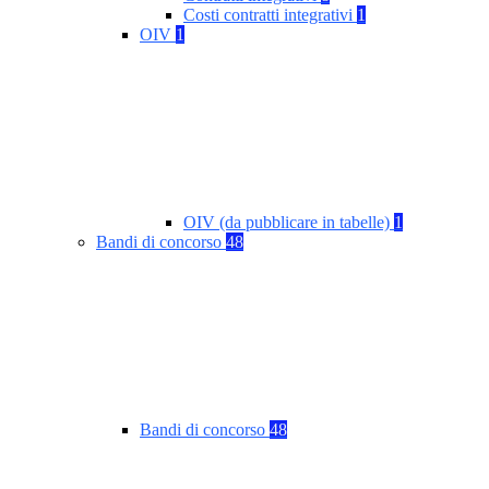
Costi contratti integrativi
1
OIV
1
OIV (da pubblicare in tabelle)
1
Bandi di concorso
48
Bandi di concorso
48