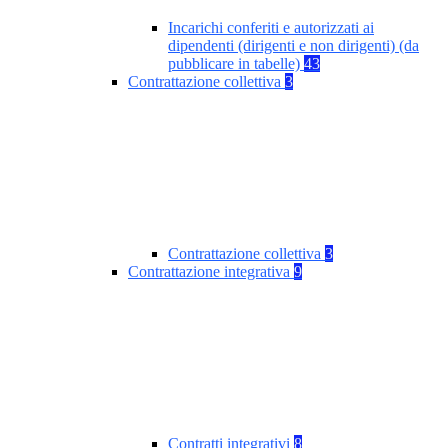
Incarichi conferiti e autorizzati ai
dipendenti (dirigenti e non dirigenti) (da
pubblicare in tabelle)
43
Contrattazione collettiva
3
Contrattazione collettiva
3
Contrattazione integrativa
9
Contratti integrativi
8