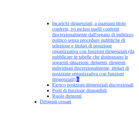
Incarichi dirigenziali, a qualsiasi titolo
conferiti, ivi inclusi quelli conferiti
discrezionalmente dall'organo di indirizzo
politico senza procedure pubbliche di
selezione e titolari di posizione
organizzativa con funzioni dirigenziali (da
pubblicare in tabelle che distinguano le
seguenti situazioni: dirigenti, dirigenti
individuati discrezionalmente, titolari di
posizione organizzativa con funzioni
dirigenziali)
6
Elenco posizioni dirigenziali discrezionali
Posti di funzione disponibili
Ruolo dirigenti
Dirigenti cessati