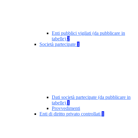
Enti pubblici vigilati (da pubblicare in
tabelle)
2
Società partecipate
1
Dati società partecipate (da pubblicare in
tabelle)
1
Provvedimenti
Enti di diritto privato controllati
1