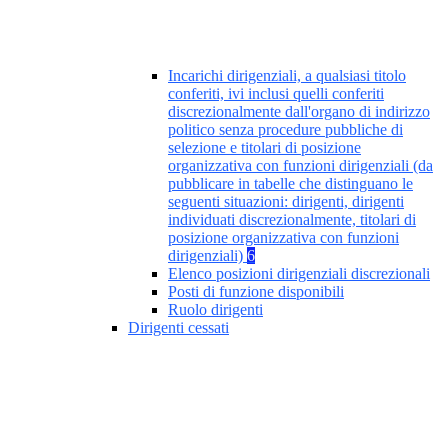
Incarichi dirigenziali, a qualsiasi titolo
conferiti, ivi inclusi quelli conferiti
discrezionalmente dall'organo di indirizzo
politico senza procedure pubbliche di
selezione e titolari di posizione
organizzativa con funzioni dirigenziali (da
pubblicare in tabelle che distinguano le
seguenti situazioni: dirigenti, dirigenti
individuati discrezionalmente, titolari di
posizione organizzativa con funzioni
dirigenziali)
6
Elenco posizioni dirigenziali discrezionali
Posti di funzione disponibili
Ruolo dirigenti
Dirigenti cessati