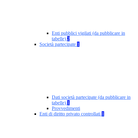
Enti pubblici vigilati (da pubblicare in
tabelle)
2
Società partecipate
1
Dati società partecipate (da pubblicare in
tabelle)
1
Provvedimenti
Enti di diritto privato controllati
1