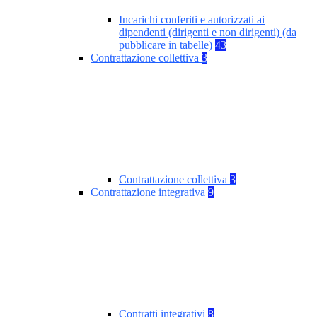
Incarichi conferiti e autorizzati ai
dipendenti (dirigenti e non dirigenti) (da
pubblicare in tabelle)
43
Contrattazione collettiva
3
Contrattazione collettiva
3
Contrattazione integrativa
9
Contratti integrativi
8