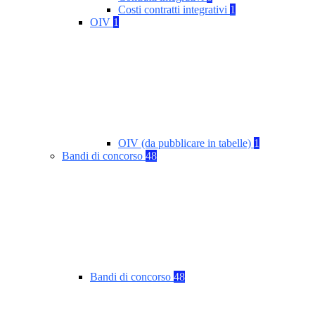
Costi contratti integrativi
1
OIV
1
OIV (da pubblicare in tabelle)
1
Bandi di concorso
48
Bandi di concorso
48