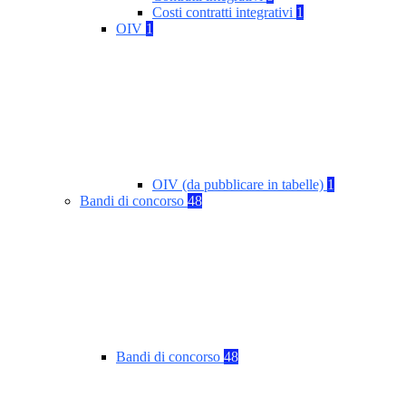
Costi contratti integrativi
1
OIV
1
OIV (da pubblicare in tabelle)
1
Bandi di concorso
48
Bandi di concorso
48