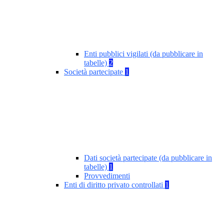
Enti pubblici vigilati (da pubblicare in
tabelle)
2
Società partecipate
1
Dati società partecipate (da pubblicare in
tabelle)
1
Provvedimenti
Enti di diritto privato controllati
1