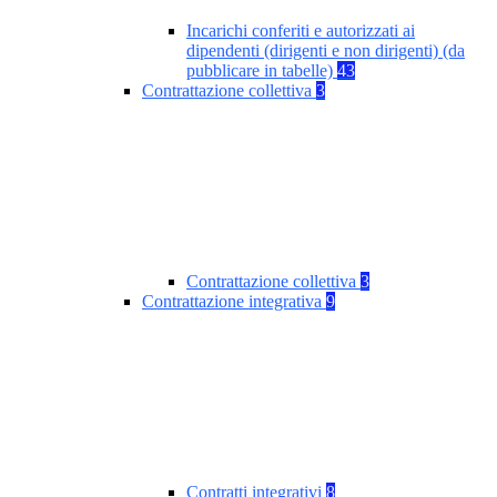
Incarichi conferiti e autorizzati ai
dipendenti (dirigenti e non dirigenti) (da
pubblicare in tabelle)
43
Contrattazione collettiva
3
Contrattazione collettiva
3
Contrattazione integrativa
9
Contratti integrativi
8