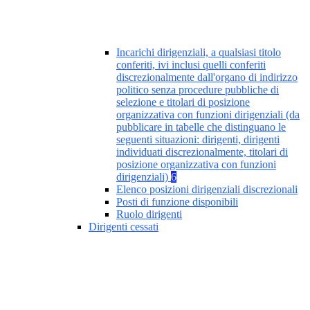
Incarichi dirigenziali, a qualsiasi titolo
conferiti, ivi inclusi quelli conferiti
discrezionalmente dall'organo di indirizzo
politico senza procedure pubbliche di
selezione e titolari di posizione
organizzativa con funzioni dirigenziali (da
pubblicare in tabelle che distinguano le
seguenti situazioni: dirigenti, dirigenti
individuati discrezionalmente, titolari di
posizione organizzativa con funzioni
dirigenziali)
6
Elenco posizioni dirigenziali discrezionali
Posti di funzione disponibili
Ruolo dirigenti
Dirigenti cessati