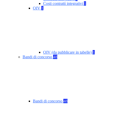
Costi contratti integrativi
1
OIV
1
OIV (da pubblicare in tabelle)
1
Bandi di concorso
48
Bandi di concorso
48