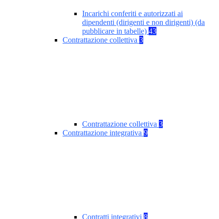
Incarichi conferiti e autorizzati ai
dipendenti (dirigenti e non dirigenti) (da
pubblicare in tabelle)
43
Contrattazione collettiva
3
Contrattazione collettiva
3
Contrattazione integrativa
9
Contratti integrativi
8