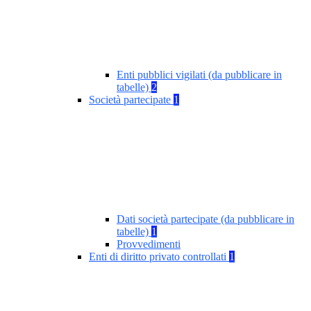
Enti pubblici vigilati (da pubblicare in
tabelle)
2
Società partecipate
1
Dati società partecipate (da pubblicare in
tabelle)
1
Provvedimenti
Enti di diritto privato controllati
1