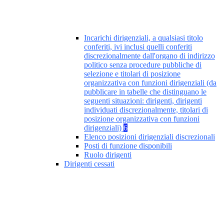
Incarichi dirigenziali, a qualsiasi titolo
conferiti, ivi inclusi quelli conferiti
discrezionalmente dall'organo di indirizzo
politico senza procedure pubbliche di
selezione e titolari di posizione
organizzativa con funzioni dirigenziali (da
pubblicare in tabelle che distinguano le
seguenti situazioni: dirigenti, dirigenti
individuati discrezionalmente, titolari di
posizione organizzativa con funzioni
dirigenziali)
6
Elenco posizioni dirigenziali discrezionali
Posti di funzione disponibili
Ruolo dirigenti
Dirigenti cessati